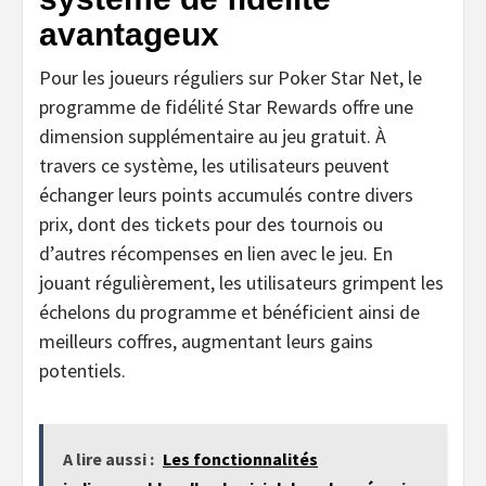
avantageux
Pour les joueurs réguliers sur Poker Star Net, le
programme de fidélité Star Rewards offre une
dimension supplémentaire au jeu gratuit. À
travers ce système, les utilisateurs peuvent
échanger leurs points accumulés contre divers
prix, dont des tickets pour des tournois ou
d’autres récompenses en lien avec le jeu. En
jouant régulièrement, les utilisateurs grimpent les
échelons du programme et bénéficient ainsi de
meilleurs coffres, augmentant leurs gains
potentiels.
A lire aussi :
Les fonctionnalités