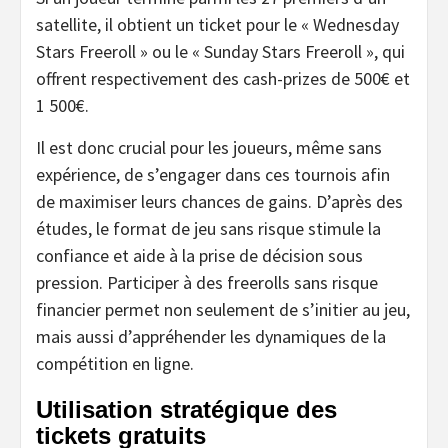
satellite, il obtient un ticket pour le « Wednesday
Stars Freeroll » ou le « Sunday Stars Freeroll », qui
offrent respectivement des cash-prizes de 500€ et
1 500€.
Il est donc crucial pour les joueurs, même sans
expérience, de s’engager dans ces tournois afin
de maximiser leurs chances de gains. D’après des
études, le format de jeu sans risque stimule la
confiance et aide à la prise de décision sous
pression. Participer à des freerolls sans risque
financier permet non seulement de s’initier au jeu,
mais aussi d’appréhender les dynamiques de la
compétition en ligne.
Utilisation stratégique des
tickets gratuits