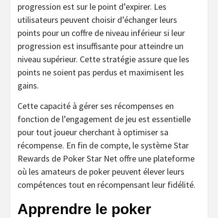
progression est sur le point d’expirer. Les
utilisateurs peuvent choisir d’échanger leurs
points pour un coffre de niveau inférieur si leur
progression est insuffisante pour atteindre un
niveau supérieur. Cette stratégie assure que les
points ne soient pas perdus et maximisent les
gains.
Cette capacité à gérer ses récompenses en
fonction de l’engagement de jeu est essentielle
pour tout joueur cherchant à optimiser sa
récompense. En fin de compte, le système Star
Rewards de Poker Star Net offre une plateforme
où les amateurs de poker peuvent élever leurs
compétences tout en récompensant leur fidélité.
Apprendre le poker