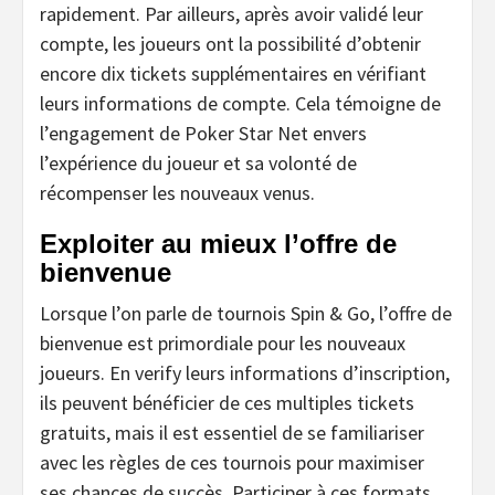
rapidement. Par ailleurs, après avoir validé leur
compte, les joueurs ont la possibilité d’obtenir
encore dix tickets supplémentaires en vérifiant
leurs informations de compte. Cela témoigne de
l’engagement de Poker Star Net envers
l’expérience du joueur et sa volonté de
récompenser les nouveaux venus.
Exploiter au mieux l’offre de
bienvenue
Lorsque l’on parle de tournois Spin & Go, l’offre de
bienvenue est primordiale pour les nouveaux
joueurs. En verify leurs informations d’inscription,
ils peuvent bénéficier de ces multiples tickets
gratuits, mais il est essentiel de se familiariser
avec les règles de ces tournois pour maximiser
ses chances de succès. Participer à ces formats