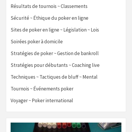
Résultats de tournois ~ Classements
Sécurité ~ Éthique du poker en ligne
Sites de poker en ligne ~ Législation ~ Lois
Soirées poker à domicile
Stratégies de poker ~ Gestion de bankroll
Stratégies pour débutants ~ Coaching live
Techniques ~ Tactiques de bluff ~ Mental
Tournois ~ Événements poker
Voyager ~ Poker international