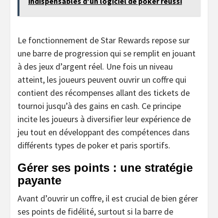
indispensables d'un logiciel de poker réussi
Le fonctionnement de Star Rewards repose sur
une barre de progression qui se remplit en jouant
à des jeux d’argent réel. Une fois un niveau
atteint, les joueurs peuvent ouvrir un coffre qui
contient des récompenses allant des tickets de
tournoi jusqu’à des gains en cash. Ce principe
incite les joueurs à diversifier leur expérience de
jeu tout en développant des compétences dans
différents types de poker et paris sportifs.
Gérer ses points : une stratégie
payante
Avant d’ouvrir un coffre, il est crucial de bien gérer
ses points de fidélité, surtout si la barre de