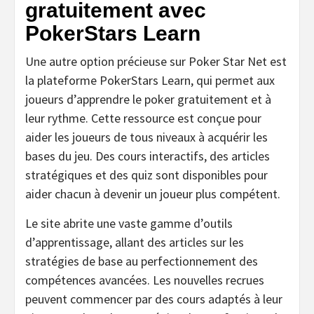
gratuitement avec
PokerStars Learn
Une autre option précieuse sur Poker Star Net est
la plateforme PokerStars Learn, qui permet aux
joueurs d’apprendre le poker gratuitement et à
leur rythme. Cette ressource est conçue pour
aider les joueurs de tous niveaux à acquérir les
bases du jeu. Des cours interactifs, des articles
stratégiques et des quiz sont disponibles pour
aider chacun à devenir un joueur plus compétent.
Le site abrite une vaste gamme d’outils
d’apprentissage, allant des articles sur les
stratégies de base au perfectionnement des
compétences avancées. Les nouvelles recrues
peuvent commencer par des cours adaptés à leur